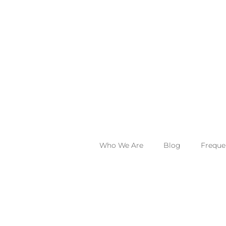
Who We Are
Blog
Freque