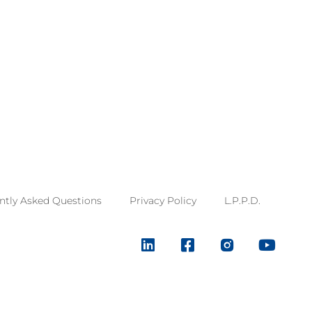
ntly Asked Questions
Privacy Policy
L.P.P.D.