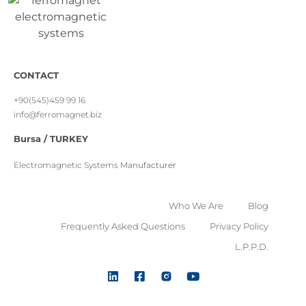
CONTACT
+90(545)459 99 16
info@ferromagnet.biz
Bursa / TURKEY
Electromagnetic Systems
Manufacturer
Who We Are
Blog
Frequently Asked Questions
Privacy Policy
L.P.P.D.
2024 – FEMAG ENGINEERING ALL RIGHTS RESERVED.