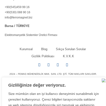
+90(545)459 99 16
+90(530) 088 90 16
info@ferromagnet.biz
Bursa / TÜRKİYE
Elektromanyetik Sistemler Üretici Firması
Kurumsal
Blog
Sıkça Sorulan Sorular
Gizlilik Politikası
K.V.K.K
2024 – FEMAG MÜHENDISLIK MAK. SAN. LTD. ŞTI. TÜM HAKLARI SAKLIDIR.
Gizliliğinize değer veriyoruz.
Size mümkün olan en iyi kullanıcı deneyimini sunabilmek için
çerezleri kullanıyoruz. Çerez bilgileri tarayıcınızda saklanır
ve web sitemize döndüğünüzde sizi tanımak ve ekibimizin