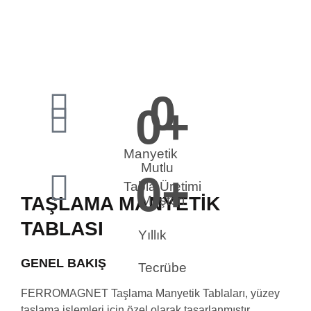
0
0
+
Manyetik
Mutlu
0
+
Tabla Üretimi
TAŞLAMA MANYETIK
Müşteri
TABLASI
Yıllık
GENEL BAKIŞ
Tecrübe
FERROMAGNET Taşlama Manyetik Tablaları, yüzey
taşlama işlemleri için özel olarak tasarlanmıştır.