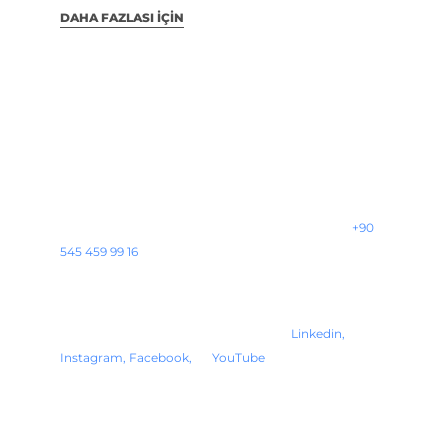
DAHA FAZLASI IÇIN
İLETİŞİM BİLGİLERİ
Müşterilerimizin memnuniyeti her zaman ilk
önceliğimizdir. Tarafımıza ulaşan talep ve
beklentilerinizi en hızlı şekilde çözüme kavuşturmak
amacıyla bu alanı sizlerle paylaşıyoruz. Dilerseniz
+90
545 459 99 16
numaralı hattımızdan bizlere daha hızlı
ulaşabilirsiniz.
Elektromanyetik tablalara / sistemlere ait sektördeki
tüm yeniliklerden haberdar olmak için
Linkedin,
Instagram,
Facebook,
ve
YouTube
hesaplarımızı takip
etmeyi unutmayın!