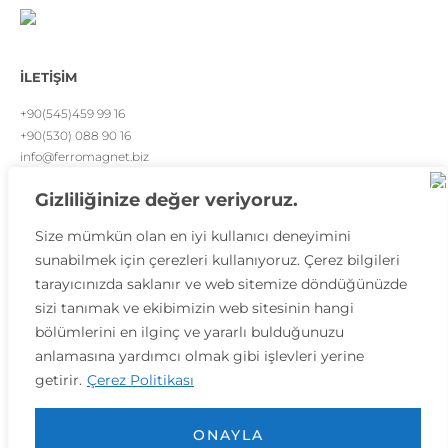
İLETİŞİM
+90(545)459 99 16
+90(530) 088 90 16
info@ferromagnet.biz
Bursa / TÜRKİYE
Gizliliğinize değer veriyoruz.
Elektromanyetik Sistemler Üretici Firması
Size mümkün olan en iyi kullanıcı deneyimini
sunabilmek için çerezleri kullanıyoruz. Çerez bilgileri
tarayıcınızda saklanır ve web sitemize döndüğünüzde
Kurumsal
Blog
Sıkça Sorulan Sorular
sizi tanımak ve ekibimizin web sitesinin hangi
Gizlilik Politikası
K.V.K.K
bölümlerini en ilginç ve yararlı bulduğunuzu
anlamasına yardımcı olmak gibi işlevleri yerine
getirir.
Çerez Politikası
2024 – FEMAG MÜHENDISLIK MAK. SAN. LTD. ŞTI. TÜM HAKLARI SAKLIDIR.
ONAYLA