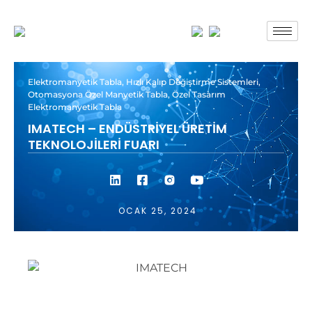
Elektromanyetik Tabla
,
Hızlı Kalıp Değiştirme Sistemleri
,
Otomasyona Özel Manyetik Tabla
,
Özel Tasarım
Elektromanyetik Tabla
IMATECH – ENDÜSTRIYEL ÜRETIM
TEKNOLOJILERI FUARI
OCAK 25, 2024