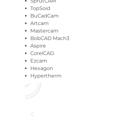
SprutCAM
TopSoid
BuCadCam
Artcam
Mastercam
BobCAD Mach3
Aspire
CorelCAD
Ezcam
Hexagon
Hypertherm