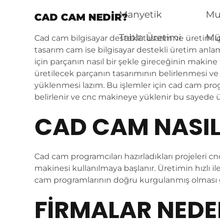
Manyetik
Mu
CAD CAM NEDİR?
Tabla Üretimi
Mü
Cad cam bilgisayar destekli tasarım ve üretim içi
tasarım cam ise bilgisayar destekli üretim anla
için parçanın nasıl bir şekle gireceğinin makine 
üretilecek parçanın tasarımının belirlenmesi ve
yüklenmesi lazım. Bu işlemler için cad cam progr
belirlenir ve cnc makineye yüklenir bu sayede ü
CAD CAM NASIL
Cad cam programcıları hazırladıkları projeleri cnc
makinesi kullanılmaya başlanır. Üretimin hızlı i
cam programlarının doğru kurgulanmış olması g
FIRMALAR NED