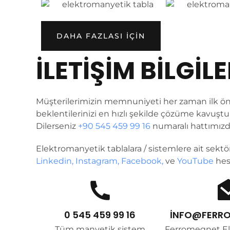
DAHA FAZLASI IÇIN
İLETİŞİM BİLGİLE
Müşterilerimizin memnuniyeti her zaman ilk önc
beklentilerinizi en hızlı şekilde çözüme kavuştu
Dilerseniz
+90 545 459 99 16
numaralı hattımızdan
Elektromanyetik tablalara / sistemlere ait sekt
Linkedin,
Instagram,
Facebook,
ve
YouTube
hes
0 545 459 99 16
INFO@FERRO
Tüm manyetik sistem
Ferromegnet E