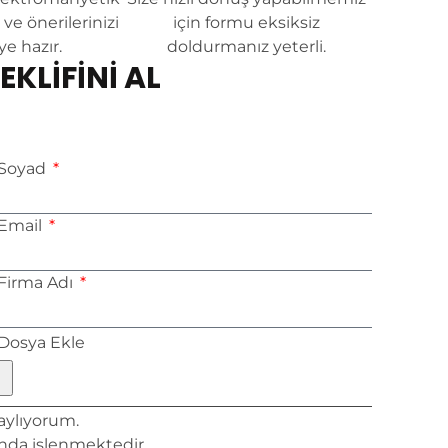
ve önerilerinizi
için formu eksiksiz
e hazır.
doldurmanız yeterli.
EKLİFİNİ AL
Soyad
Email
Firma Adı
Dosya Ekle
aylıyorum.
da işlenmektedir.