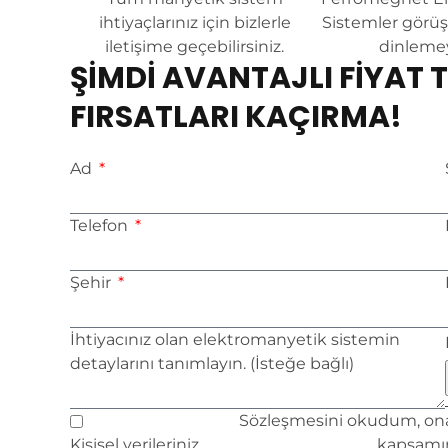
ihtiyaçlarınız için bizlerle
Sistemler görüş 
iletişime geçebilirsiniz.
dinlemey
ŞİMDİ AVANTAJLI FİYAT T
FIRSATLARI KAÇIRMA!
Ad
Telefon
Şehir
İhtiyacınız olan elektromanyetik sistemin
detaylarını tanımlayın. (İsteğe bağlı)
Kullanım ve Gizlilik
Sözleşmesini okudum, on
Kişisel verileriniz,
Aydınlatma Metinleri
kapsamın